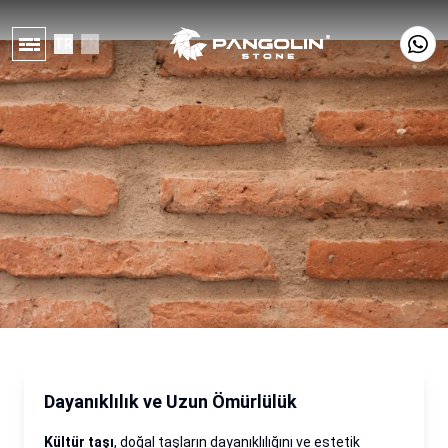
TR
EN
Dayanıklılık ve Uzun Ömürlülük
Kültür taşı
, doğal taşların dayanıklılığını ve estetik