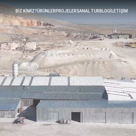
BİZ KİMİZ?
ÜRÜNLER
PROJELER
SANAL TUR
BLOG
İLETIŞIM