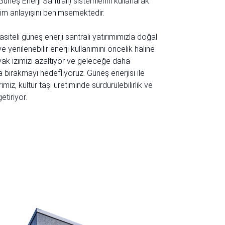
üneş Enerji Santrali) sistemlerini kullanarak
tim anlayışını benimsemektedir.
iteli güneş enerji santrali yatırımımızla doğal
 yenilenebilir enerji kullanımını öncelik haline
yak izimizi azaltıyor ve geleceğe daha
a bırakmayı hedefliyoruz. Güneş enerjisi ile
miz, kültür taşı üretiminde sürdürülebilirlik ve
getiriyor.