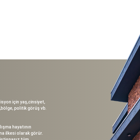
syon için yaş,cinsiyet,
,bölge, politik görüş vb.
alışma hayatının
a ilkesi olarak görür.
, istisnasız tüm