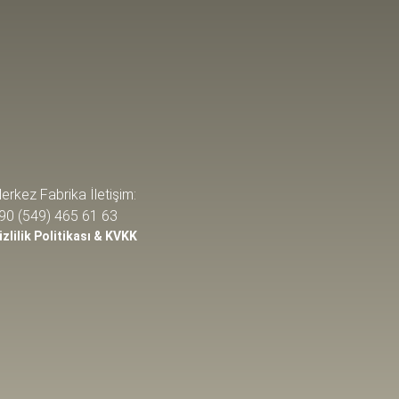
erkez Fabrika İletişim:
90 (549) 465 61 63
izlilik Politikası & KVKK