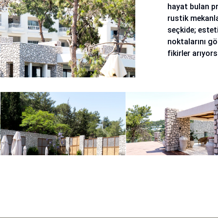
hayat bulan pr
rustik mekanl
seçkide; estet
noktalarını gö
fikirler arıyor