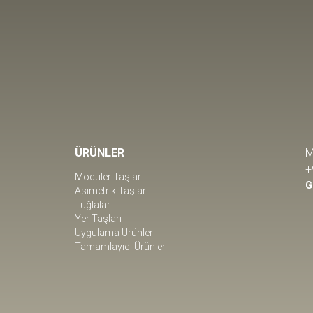
ÜRÜNLER
M
+
Modüler Taşlar
G
Asimetrik Taşlar
Tuğlalar
Yer Taşları
Uygulama Ürünleri
Tamamlayıcı Ürünler