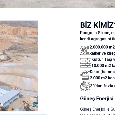
BİZ KİMİZ
Pangolin Stone, s
kendi agregasini ür
2.000.000 m2
kalker ve kir
Kültür Taşı v
10.000 m2
ka
Depo (hammad
2.000 m2
kap
30’dan fazla 
Güneş Enerjisi 
Güneş Enerjisi ile S