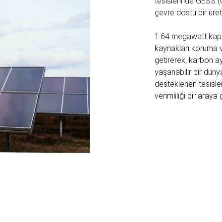
tesislerinde GESS (G
çevre dostu bir üre
1.64 megawatt kapas
kaynakları koruma ve
getirerek, karbon a
yaşanabilir bir düny
desteklenen tesisleri
verimliliği bir araya 